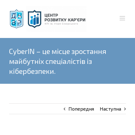
Skip
to
content
CyberIN – це місце зростання
майбутніх спеціалістів із
кібербезпеки.
Попередня
Наступна