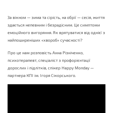
За вікном — зима та сірість, на обрії — сесія, життя
здається непевним і безрадісним. Це симптоми
емоційного вигоряння. Як врятуватися від однієї з
найпоширеніших «хвороб» сучасності?
Про це нам розповість Анна Різніченко,
психотерапевт, спеціаліст з профорієнтації
дорослих і підлітків, спікер Happy Monday —
партнера КПІ ім. Ігоря Сікорського.