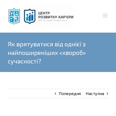
Skip
to
content
Як врятуватися від однієї з
найпоширеніших «хвороб»
сучасності?
Попередня
Наступна