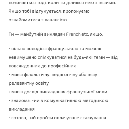
починається тоді, коли ти ділишся нею з іншими.
Якщо тобі відгукується, пропонуємо
ознайомитися з вакансією.
Ти — майбутній викладач French.etc, якщо:
• вільно володієш французькою та можеш
невимушено спілкуватися на будь-які теми — від
повсякденних до професійних
• маєш філологічну, педагогічну або іншу
релевантну освіту
• маєш досвід викладання французької мови
• знайома, -ий з комунікативною методикою
викладання
• готова, -ий пройти оплачуване стажування