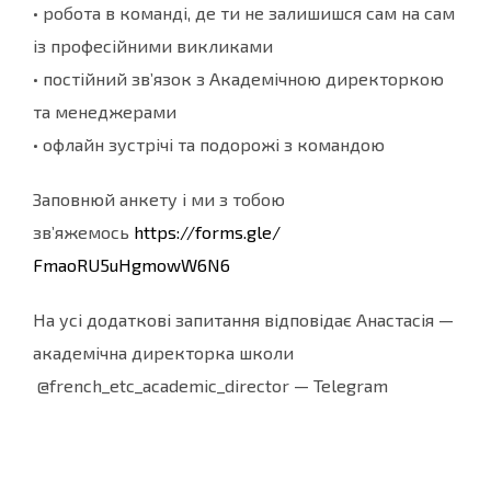
• робота в команді, де ти не залишишся сам на сам
із професійними викликами
• постійний звʼязок з Академічною директоркою
та менеджерами
• офлайн зустрічі та подорожі з командою
Заповнюй анкету і ми з тобою
звʼяжемось
https://forms.gle/
FmaoRU5uHgmowW6N6
На усі додаткові запитання відповідає Анастасія —
академічна директорка школи
@french_etc_academic_director — Telegram