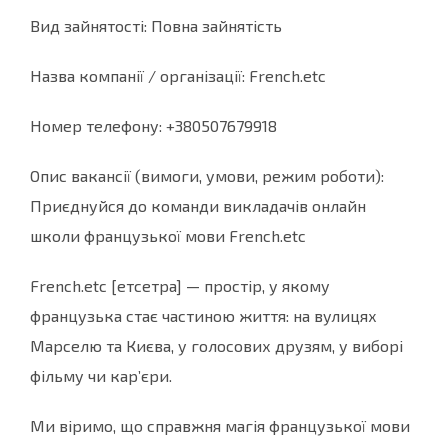
Вид зайнятості: Повна зайнятість
Назва компанії / організації: French.etc
Номер телефону: +380507679918
Опис вакансії (вимоги, умови, режим роботи):
Приєднуйся до команди викладачів онлайн
школи французької мови French.etc
French.etc [етсетрa] — простір, у якому
французька стає частиною життя: на вулицях
Марселю та Києва, у голосових друзям, у виборі
фільму чи кар’єри.
Ми віримо, що справжня магія французької мови