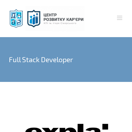
Skip
to
content
Full Stack Developer
View
Larger
Image