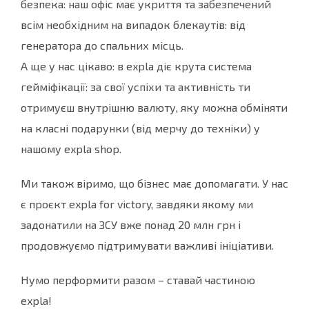
безпека: наш офіс має укриття та забезпечений
всім необхідним на випадок блекаутів: від
генератора до спальних місць.
А ще у нас цікаво: в expla діє крута система
гейміфікації: за свої успіхи та активність ти
отримуєш внутрішню валюту, яку можна обміняти
на класні подарунки (від мерчу до техніки) у
нашому expla shop.
Ми також віримо, що бізнес має допомагати. У нас
є проєкт expla for victory, завдяки якому ми
задонатили на ЗСУ вже понад 20 млн грн і
продовжуємо підтримувати важливі ініціативи.
Нумо перформити разом – ставай частиною
expla!