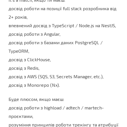
досвід роботи на позиції full stack розробника від
2+ років,
впевнений досвід з TypeScript / Node.js на NestJS,
досвід роботи з Angular,
досвід роботи з базами даних PostgreSQL /
TypeORM,
досвід з ClickHouse,
досвід з Redis,
досвід з AWS (SQS, S3, Secrets Manager, etc.),
досвід з Monorepo (Nx).
Буде плюсом, якщо маєш:
досвід роботи з highload / adtech / martech-
проєктами,
розуміння принципів роботи трекінгу та атрибуції