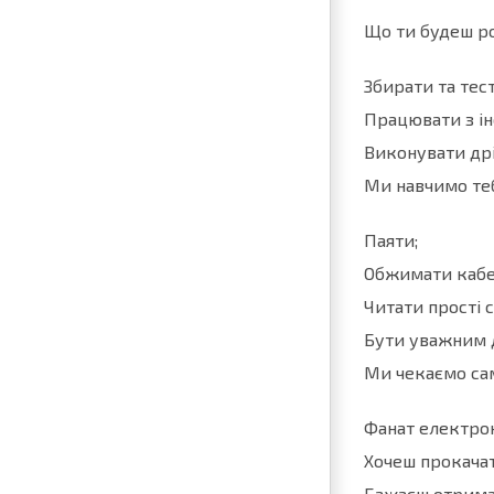
Що ти будеш р
Збирати та тес
Працювати з ін
Виконувати дрі
Ми навчимо теб
Паяти;
Обжимати кабе
Читати прості 
Бути уважним д
Ми чекаємо сам
Фанат електрон
Хочеш прокачат
Бажаєш отримат