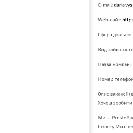
E-mail:
daria.vy
Web-cайт:
http
Сфера діяльност
Вид зайнятості
Назва компанії 
Номер телефон
Опис вакансії 
Хочеш зробити п
Ми — ProstoPay
бізнесу.Ми є п