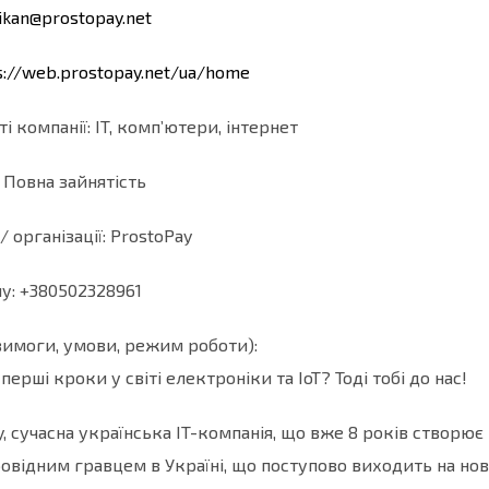
sikan@prostopay.net
s://web.prostopay.net/ua/
home
і компанії: IT, комп’ютери, інтернет
: Повна зайнятість
/ організації: ProstoPay
у: +380502328961
(вимоги, умови, режим роботи):
ерші кроки у світі електроніки та IoT? Тоді тобі до нас!
, сучасна українська IT-компанія, що вже 8 років створює
ровідним гравцем в Україні, що поступово виходить на нов