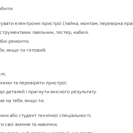
обити:
тувати електронні пристрої (пайка, монтаж, перевірка пра
струментами: паяльник, тестер, кабелі.
бні ремонти;
е, якщо ти готовий:
лі;
схеми та перевіряти пристрої;
о деталей і прагнути якісного результату.
е на тебе, якщо ти:
іки або студент технічної спеціальності;
и свої вміння та навички;
и реальний досвід у компанії, що росте;