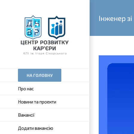
Skip
to
Інженер зі
content
View
Larger
НА ГОЛОВНУ
Image
Про нас
Новини та проекти
Вакансії
Додати вакансію