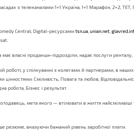
асадах з телеканалами 1+1 Україна, 1+1 Марафон, 2+2, ТЕТ,
Comedy Central; Digital-ресурсами
tsn.ua
,
unian.net
,
glavred.in
sat.
 має власні продакшн-підрозділи, надає послуги ренталу, д
ій роботі, у спілкуванні з колегами й партнерами, в наших
 цінностями: Сміливість, Повага та любов, Відповідальніст
на робота, Бізнес і результат.
ботодавець, мета якого — втілювати в життя найсміливіші т
е резюме, вказуючи бажаний рівень заробітної плати.