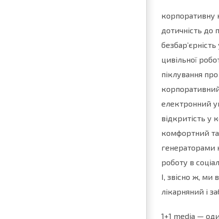
корпоративну к
дотичність до 
безбар’єрність 
цивільної робо
піклування про
корпоративний 
електронний ун
відкритість у 
комфортний та 
генераторами н
роботу в соціа
І, звісно ж, ми
лікарняний і з
1+1 media — оди