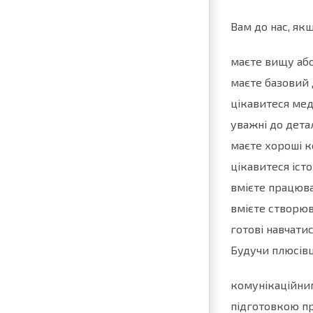
Вам до нас, якщ
маєте вищу або
маєте базовий 
цікавитеся мед
уважні до дета
маєте хороші к
цікавитеся іст
вмієте працюва
вмієте створюв
готові навчатис
Будучи плюсівц
комунікаційним 
підготовкою пре