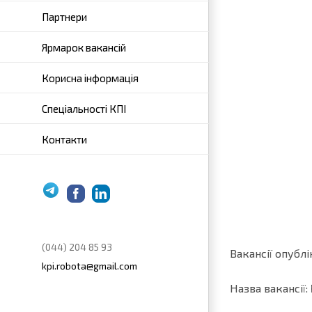
Партнери
Ярмарок вакансій
Корисна інформація
Спеціальності КПІ
Контакти
Telegram
Facebook
LinkedIn
(044) 204 85 93
Вакансії опублі
kpi.robota@gmail.com
Назва вакансії: