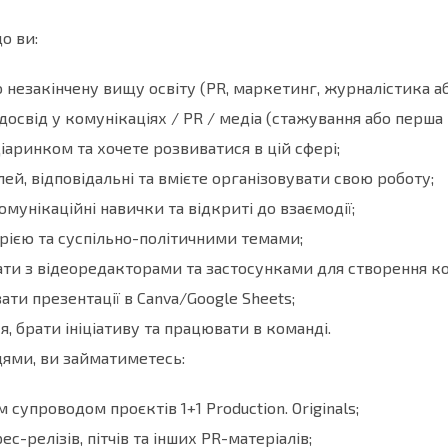
о ви:
 незакінчену вищу освіту (PR, маркетинг, журналістика а
досвід у комунікаціях / PR / медіа (стажування або перша 
іаринком та хочете розвиватися в цій сфері;
лей, відповідальні та вмієте організовувати свою роботу;
омунікаційні навички та відкриті до взаємодії;
орією та суспільно-політичними темами;
ти з відеоредакторами та застосунками для створення ко
ати презентації в Canva/Google Sheets;
я, брати ініціативу та працювати в команді.
ями, ви займатиметесь:
супроводом проєктів 1+1 Production. Originals;
с-релізів, пітчів та інших PR-матеріалів;