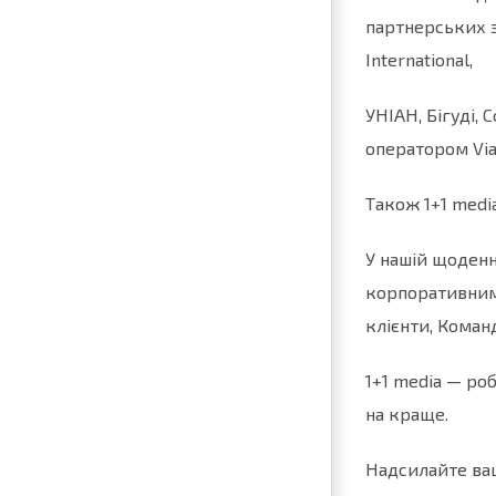
партнерських з
International,
УНІАН, Бігуді, 
оператором Via
Також 1+1 media
У нашій щоденн
корпоративними
клієнти, Команд
1+1 media — ро
на краще.
Надсилайте ваш