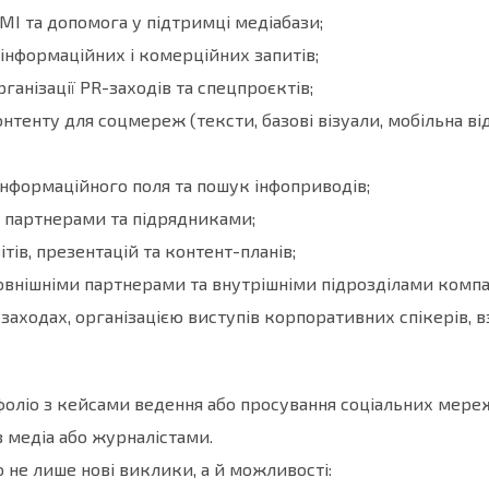
ЗМІ та допомога у підтримці медіабази;
нформаційних і комерційних запитів;
ганізації PR-заходів та спецпроєктів;
нтенту для соцмереж (тексти, базові візуали, мобільна ві
нформаційного поля та пошук інфоприводів;
 партнерами та підрядниками;
тів, презентацій та контент-планів;
овнішніми партнерами та внутрішніми підрозділами компан
заходах, організацією виступів корпоративних спікерів, в
фоліо з кейсами ведення або просування соціальних мере
з медіа або журналістами.
не лише нові виклики, а й можливості: