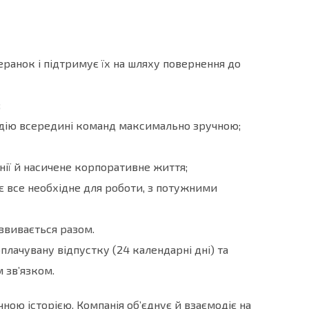
теранок і підтримує їх на шляху повернення до
;
модію всередині команд максимально зручною;
анії й насичене корпоративне життя;
є все необхідне для роботи, з потужними
озвивається разом.
оплачувану відпустку (24 календарні дні) та
 зв’язком.
чною історією. Компанія об’єднує й взаємодіє на