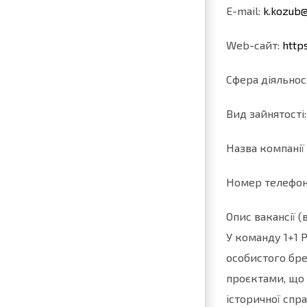
E-mail:
k.kozub@
Web-cайт:
http
Сфера діяльнос
Вид зайнятості
Назва компанії 
Номер телефон
Опис вакансії 
У команду 1+1 
особистого бре
проєктами, що 
історичної спр