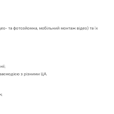
део- та фотозйомка, мобільний монтаж відео) та їх
ії;
заємодією з різними ЦА.
ж;