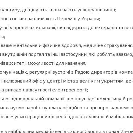
ультуру, де цінують і поважають усіх працівників;
проєктів, які наближають Перемогу України;
у всіх процесах компанії, яка відкрита до ветеранів та ве
ти;
 ваше ментальне й фізичне здоров’я, медичне страхування
внутрішній портал та інші застосунки, які роблять взає
іверситет і можливості для навчання;
комунікаціях, регулярні зустрічі з Радою директорів комп
інклюзивний офіс у центрі міста з великим укриттям, де 
а випадок відсутності електроенергії;
льно-відповідальній компанії, що цінує ідеї колективу й р
 виплачуємо заробітну плату офіційно та прозоро, надаємо 
абезпечуємо працівників необхідною технікою й мобільним
н з найбільших медіабізнесів Східної Європи з понад 25-рі