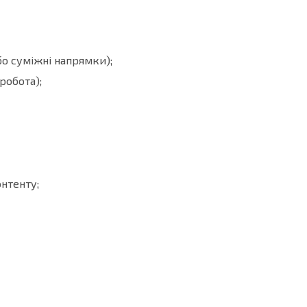
бо суміжні напрямки);
робота);
нтенту;