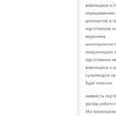
взаємодією зі 
опрацюванням і
допомогою в ор
підготовкою ко
веденням;
моніторингом і
комунікацією з
підготовкою зві
взаємодією з з
супроводом на 
Буде плюсом:
наявність порт
досвід роботи 
Ми пропонуємо 