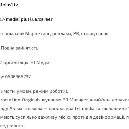
1plus1.tv
s://media.1plus1.ua/career
ті компанії: Маркетинг, реклама, PR, страхування
: Повна зайнятість
/ організації: 1+1 Медіа
у: 0686866787
(вимоги, умови, режим роботи):
Production. Originals шукаємо PR Manager, який/яка долуч
нду Акіма Галімова — продюсера 1+1 media та засновника “
мають суспільно важливу місію: протидія дезінформації, по
аведливості.