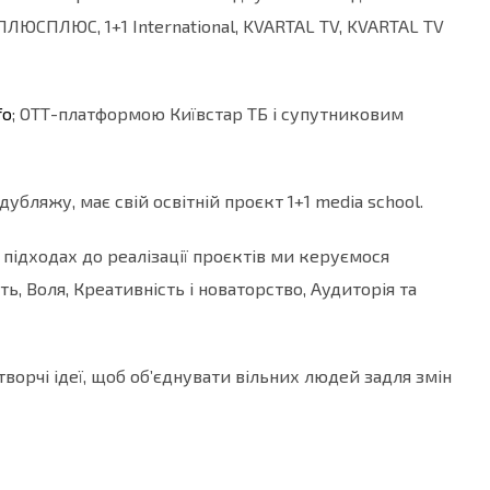
 ПЛЮСПЛЮС, 1+1 International, KVARTAL TV, KVARTAL TV
fo
; ОТТ-платформою Київстар ТБ і супутниковим
убляжу, має свій освітній проєкт 1+1 media school.
 підходах до реалізації проєктів ми керуємося
ь, Воля, Креативність і новаторство, Аудиторія та
ворчі ідеї, щоб об’єднувати вільних людей задля змін