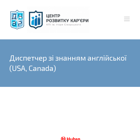
Skip
to
content
Диспетчер зi знанням англійської
(USA, Canada)
View
Larger
Image