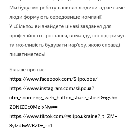
Ми будуємо роботу навколо людини, адже саме
люди формують середовище компанії.
У «Сільпо» ви знайдете цікаві завдання для
професійного зростання, команду, що підтримує,
та можливість будувати кар’єру, якою справді
пишатиметесь!
Більше про наc:
https://www.facebook.com/
SilpoJobs/
https://www.instagram.com/
silpoua?
utm_source=ig_web_
button_share_sheet&igsh=
ZDNlZDc0MzIxNw==
https://www.tiktok.com/@silpo.
ukraine?_t=ZM-
8yJzdJwWBZI&_r=1