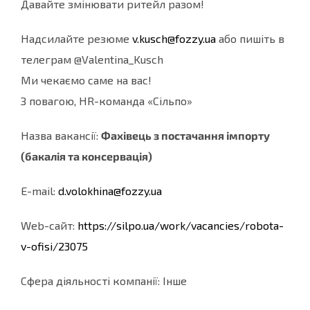
Давайте змінювати ритейл разом!
Надсилайте резюме
v.kusch@fozzy.ua
або пишіть в
телеграм @Valentina_Kusch
Ми чекаємо саме на вас!
З повагою, HR-команда «Сільпо»
Назва вакансії:
Фахівець з постачання імпорту
(бакалія та консервація)
E-mail:
d.volokhina@fozzy.ua
Web-cайт:
https://silpo.ua/work/
vacancies/robota-
v-ofisi/23075
Сфера діяльності компанії: Інше