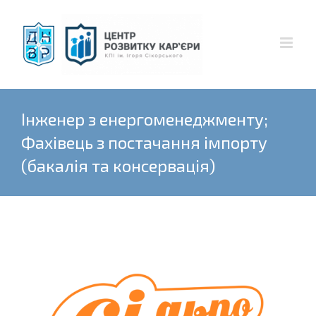
Skip
to
content
Інженер з енергоменеджменту;
Фахівець з постачання імпорту
(бакалія та консервація)
View
Larger
Image