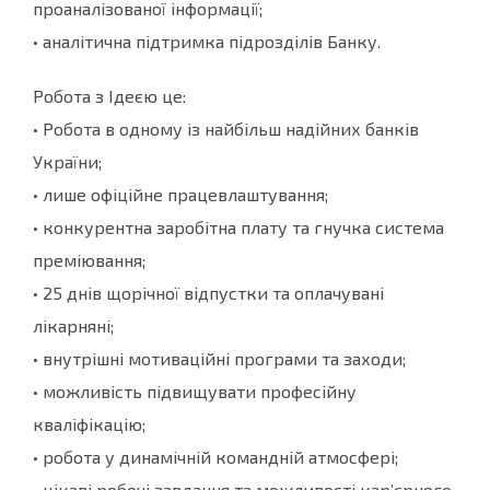
проаналізованої інформації;
• аналітична підтримка підрозділів Банку.
Робота з Ідеєю це:
• Робота в одному із найбільш надійних банків
України;
• лише офіційне працевлаштування;
• конкурентна заробітна плату та гнучка система
преміювання;
• 25 днів щорічної відпустки та оплачувані
лікарняні;
• внутрішні мотиваційні програми та заходи;
• можливість підвищувати професійну
кваліфікацію;
• робота у динамічній командній атмосфері;
• цікаві робочі завдання та можливості кар’єрного