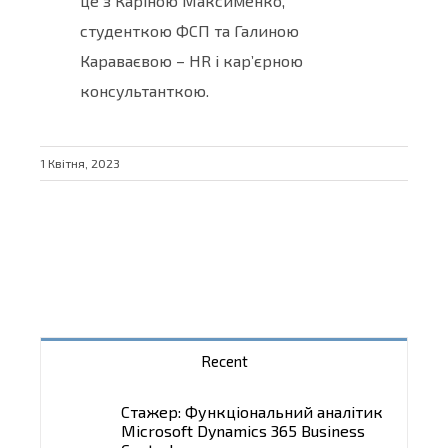
це з Каріною Максименко,
студенткою ФСП та Галиною
Караваєвою – HR і кар’єрною
консультанткою.
1 Квітня, 2023
Recent
Стажер: Функціональний аналітик
Microsoft Dynamics 365 Business